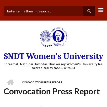
Skip
to
main
Search
content
SNDT Women's University
HOME
CONVOCATION PRESS REPORT
BREADCRUMB
Convocation Press Report